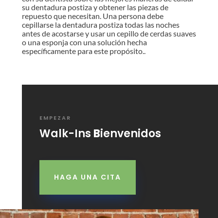
su dentadura postiza y obtener las piezas de
repuesto que necesitan. Una persona debe
cepillarse la dentadura postiza todas las noches
antes de acostarse y usar un cepillo de cerdas suaves
o una esponja con una solución hecha
específicamente para este propósito..
EMPEZAR
Walk-Ins
B
ienvenidos
HAGA UNA CITA